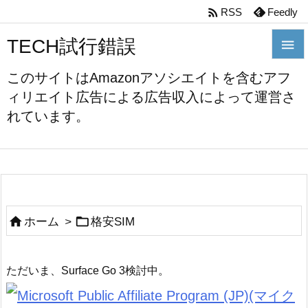

RSS
Feedly
TECH試行錯誤


このサイトはAmazonアソシエイトを含むアフ
メニュ
ィリエイト広告による広告収入によって運営さ

れています。
前へ

次へ

検索


ホーム
>
格安SIM
ただいま、Surface Go 3検討中。