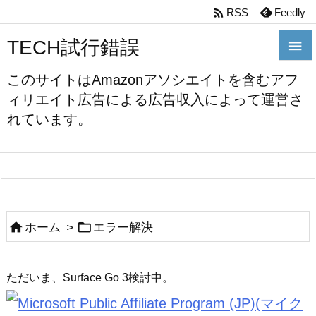

RSS
Feedly
TECH試行錯誤


このサイトはAmazonアソシエイトを含むアフ
メニュ
ィリエイト広告による広告収入によって運営さ

れています。
前へ

次へ

検索


ホーム
>
エラー解決
ただいま、Surface Go 3検討中。