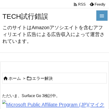

RSS
Feedly
TECH試行錯誤


このサイトはAmazonアソシエイトを含むアフ
メニュ
ィリエイト広告による広告収入によって運営さ

れています。
前へ

次へ

検索


ホーム
>
エラー解決
ただいま、Surface Go 3検討中。