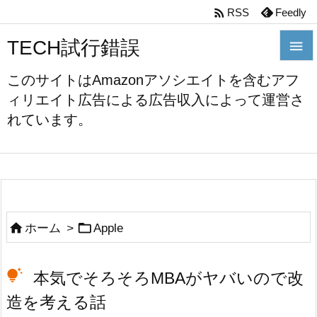

RSS
Feedly
TECH試行錯誤


このサイトはAmazonアソシエイトを含むアフ
メニュ
ィリエイト広告による広告収入によって運営さ

れています。
前へ

次へ

検索


ホーム
>
Apple
本気でそろそろMBAがヤバいので改
造を考える話